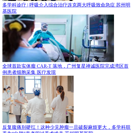
多学科诊疗 | 呼吸介入综合治疗连克两大呼吸致命急症
苏州明
基医院
全球首款实体瘤 CAR-T 落地，广州复星禅诚医院完成湾区首
例患者细胞采集
医疗发现
反复腹痛别硬扛！这种少见肿瘤一旦破裂麻烦更大，多学科联