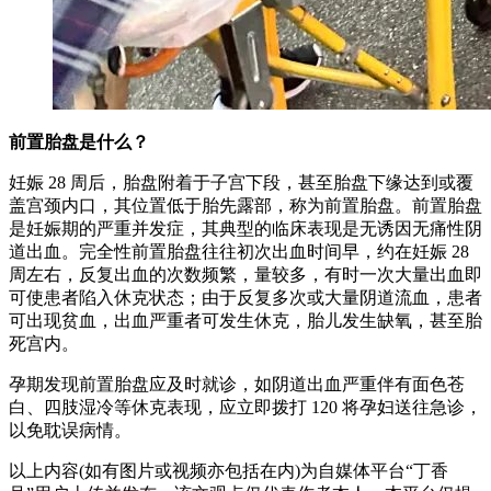
前置胎盘是什么？
妊娠 28 周后，胎盘附着于子宫下段，甚至胎盘下缘达到或覆
盖宫颈内口，其位置低于胎先露部，称为前置胎盘。前置胎盘
是妊娠期的严重并发症，其典型的临床表现是无诱因无痛性阴
道出血。完全性前置胎盘往往初次出血时间早，约在妊娠 28
周左右，反复出血的次数频繁，量较多，有时一次大量出血即
可使患者陷入休克状态；由于反复多次或大量阴道流血，患者
可出现贫血，出血严重者可发生休克，胎儿发生缺氧，甚至胎
死宫内。
孕期发现前置胎盘应及时就诊，如阴道出血严重伴有面色苍
白、四肢湿冷等休克表现，应立即拨打 120 将孕妇送往急诊，
以免耽误病情。
以上内容(如有图片或视频亦包括在内)为自媒体平台“丁香