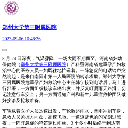
郑州大学第三附属医院
2023-09-06 10:46:26
8 月 24 日深夜，气温骤降，一场大雨不期而至。河南省妇幼
保健院（
郑州大学第三附属医院
）产科暨河南省危重孕产妇救
治中心的医务人员一如既往地忙碌着。一阵急促的电话铃声突
然响起，是来自南阳市第一人民医院的转诊求助。郑州大学第
三附属医院危重孕产妇救治中心主任韩宁接到电话后，马上进
行部署，一方面组织接诊车辆出发，并反复叮嘱雨天路滑，切
记注意行车安全；另一方面通知产科和新生儿重症救护团队做
好接诊及抢救准备。
车辆载着医护人员迅速出发，车轮激起雨水，暴雨冲刷车身，
急救人员紧握方向盘，高速飞驰。一道道蓝色的闪光划过黑
夜，一阵阵急促的鸣笛穿过雨丝。3 个多小时后终于到达南