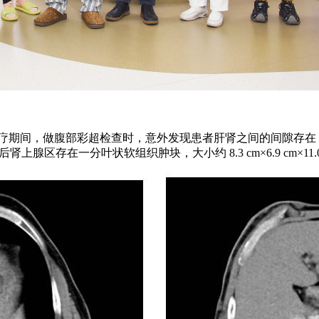
治疗期间，做腹部彩超检查时，意外发现患者肝肾之间的间隙存在 
上腺区存在一分叶状软组织肿块，大小约 8.3 cm×6.9 cm×1