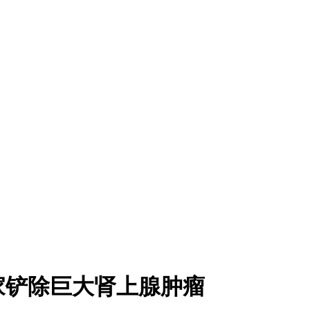
家铲除巨大肾上腺肿瘤