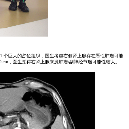
1 个巨大的占位组织，医生考虑右侧肾上腺存在恶性肿瘤可能
1.0 cm，医生觉得右肾上腺来源肿瘤/副神经节瘤可能性较大。