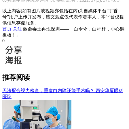
公共卫生事件风险评估 [J]. 疾病监测，2022, 37(5): 571 -573.
以上内容(如有图片或视频亦包括在内)为自媒体平台“丁香
号”用户上传并发布，该文观点仅代表作者本人，本平台仅提
供信息存储服务。
首页
关注
致命毒王再现深圳——「白伞伞，白杆杆，小心躺
板板！」
0
推荐阅读
无法配合视力检查，重度白内障还能手术吗？
西安华厦眼科
医院