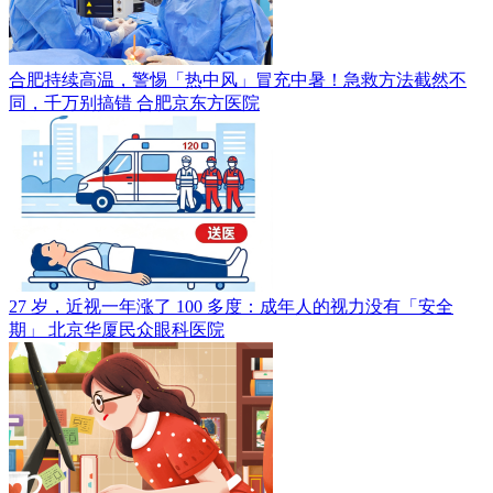
合肥持续高温，警惕「热中风」冒充中暑！急救方法截然不
同，千万别搞错
合肥京东方医院
27 岁，近视一年涨了 100 多度：成年人的视力没有「安全
期」
北京华厦民众眼科医院