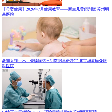
【母婴健康】2026年7月健康教育——新生儿黄疸别慌
苏州明
基医院
暑期近视手术：先读懂这三组数据再做决定
北京华厦民众眼
科医院