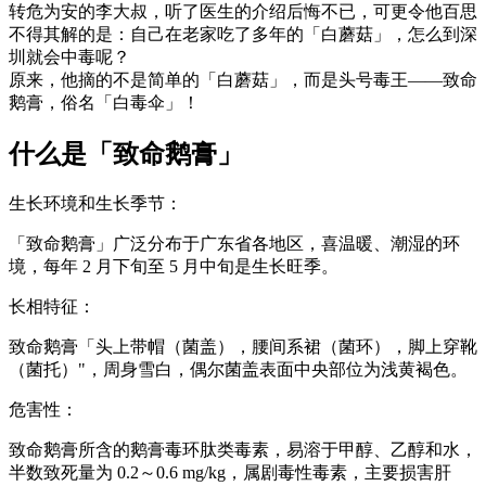
转危为安的李大叔，听了医生的介绍后悔不已，可更令他百思
不得其解的是：自己在老家吃了多年的「白蘑菇」，怎么到深
圳就会中毒呢？
原来，他摘的不是简单的「白蘑菇」，而是头号毒王——致命
鹅膏，俗名「白毒伞」！
什么是「致命鹅膏」
生长环境和生长季节：
「致命鹅膏」广泛分布于广东省各地区，喜温暖、潮湿的环
境，每年 2 月下旬至 5 月中旬是生长旺季。
长相特征：
致命鹅膏「头上带帽（菌盖），腰间系裙（菌环），脚上穿靴
（菌托）"，周身雪白，偶尔菌盖表面中央部位为浅黄褐色。
危害性：
致命鹅膏所含的鹅膏毒环肽类毒素，易溶于甲醇、乙醇和水，
半数致死量为 0.2～0.6 mg/kg，属剧毒性毒素，主要损害肝