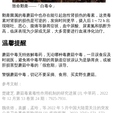
致命鹅膏——「白毒伞」
鹅膏菌属的毒蘑菇中也存在能引起急性肾损伤的毒素，这类毒
素对肾脏的损伤是可逆的，发病时间更早，摄入后 1～72 h 出
现呕吐、恶心、腹痛等肠胃症状，血中尿酸、尿素氮和肌酐升
高，临床表现为少尿或无尿，大多需要进行血液净化治疗。
温馨提醒
蘑菇中毒无特效解毒药，无论哪种毒蘑菇中毒，一旦误食应及
时就医，避免将中毒早期的胃肠道症状误认为是肠胃炎，或被
肝损害型蘑菇中毒的「假愈期」误导。
警惕蘑菇中毒，切记不要采摘、食用、买卖野生蘑菇。
参考文献：
楚建芝. 蘑菇毒素毒性作用机制的研究进展 [J]. 中草药，2022
年 12 月第 53 卷第 24 期：7925-7931.
魏依侬，袁媛，孟玲，等.2022 年 5 月中国大陆需关注的突发