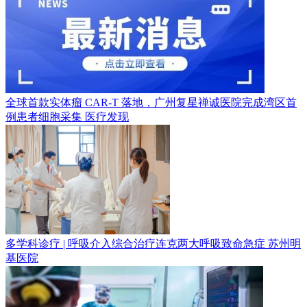
全球首款实体瘤 CAR-T 落地，广州复星禅诚医院完成湾区首
例患者细胞采集
医疗发现
多学科诊疗 | 呼吸介入综合治疗连克两大呼吸致命急症
苏州明
基医院