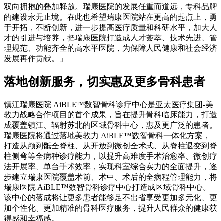
双向拥抱的叠加释放。瑞康医院的发展任重而道远，专科品牌
的建设永无止境。在此也希望瑞康医院站在更高的起点上，勇
于开拓，不断创新，进一步提高医疗质量和科研水平，加大人
才的引进与培养，把瑞康医院打造成人才荟萃、技术先进、管
理规范、功能齐全的高水平医院，为保障人民健康和社会经济
发展再作贡献。」
落地创新服务，切实惠及更多骨科患者
镇江瑞康医院 AiBLE™数智骨科诊疗中心是亚太医疗集团-美
敦力战略合作项目的首个成果，旨在提升骨科临床能力，打造
成覆盖镇江、辐射苏北的区域骨科中心，惠及更广泛的患者。
瑞康医院将通过落地美敦力 AiBLE™数智骨科一体化方案，
打造从颅到骶全脊柱、从开放到微创全术式、从脊柱退变到脊
柱侧弯等全病种诊疗能力，以提升高难度手术治愈率、微创疗
法开展率、单台手术效率，实现科室综合实力的全面提升，逐
步建立瑞康医院覆盖术前、术中、术后的全病程管理能力，将
瑞康医院 AiBLE™数智骨科诊疗中心打造成区域骨科中心。
该中心的落成将让更多患者能够足不出省享受更加多元化、更
加个性化、更加精准的骨科医疗服务，提升人民群众的健康获
得感和幸福感。