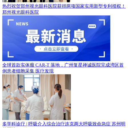
热烈祝贺郑州视光眼科医院获得两项国家实用新型专利授权！
郑州视光眼科医院
全球首款实体瘤 CAR-T 落地，广州复星禅诚医院完成湾区首
例患者细胞采集
医疗发现
多学科诊疗 | 呼吸介入综合治疗连克两大呼吸致命急症
苏州明