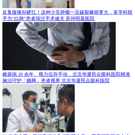
反复腹痛别硬扛！这种少见肿瘤一旦破裂麻烦更大，多学科联
手为“白肺”患者闯过手术难关
苏州明基医院
糖尿病 20 余年、视力仅存手动，北京华厦民众眼科医院精准
施治守护「糖网」患者视界
北京华厦民众眼科医院