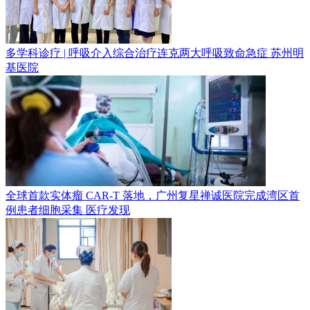
多学科诊疗 | 呼吸介入综合治疗连克两大呼吸致命急症
苏州明
基医院
全球首款实体瘤 CAR-T 落地，广州复星禅诚医院完成湾区首
例患者细胞采集
医疗发现