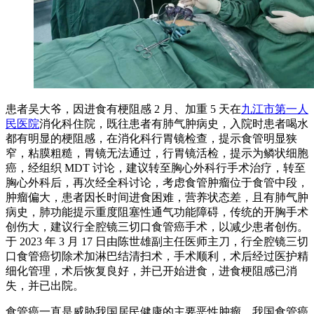
患者吴大爷，因进食有梗阻感 2 月、加重 5 天在
九江市第一人
民医院
消化科住院，既往患者有肺气肿病史，入院时患者喝水
都有明显的梗阻感，在消化科行胃镜检查，提示食管明显狭
窄，粘膜粗糙，胃镜无法通过，行胃镜活检，提示为鳞状细胞
癌，经组织 MDT 讨论，建议转至胸心外科行手术治疗，转至
胸心外科后，再次经全科讨论，考虑食管肿瘤位于食管中段，
肿瘤偏大，患者因长时间进食困难，营养状态差，且有肺气肿
病史，肺功能提示重度阻塞性通气功能障碍，传统的开胸手术
创伤大，建议行全腔镜三切口食管癌手术，以减少患者创伤。
于 2023 年 3 月 17 日由陈世雄副主任医师主刀，行全腔镜三切
口食管癌切除术加淋巴结清扫术，手术顺利，术后经过医护精
细化管理，术后恢复良好，并已开始进食，进食梗阻感已消
失，并已出院。
食管癌一直是威胁我国居民健康的主要恶性肿瘤，我国食管癌