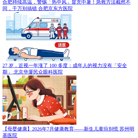
合肥持续高温，警惕「热中风」冒充中暑！急救方法截然不
同，千万别搞错
合肥京东方医院
27 岁，近视一年涨了 100 多度：成年人的视力没有「安全
期」
北京华厦民众眼科医院
【母婴健康】2026年7月健康教育——新生儿黄疸别慌
苏州明
基医院