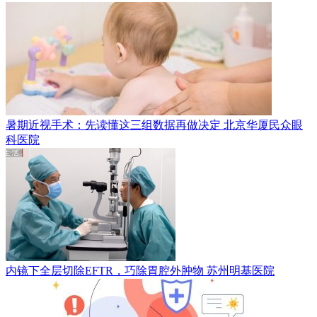
暑期近视手术：先读懂这三组数据再做决定
北京华厦民众眼
科医院
内镜下全层切除EFTR，巧除胃腔外肿物
苏州明基医院