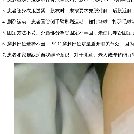
3. 患者随身衣服过紧。脱衣时，未按要求先脱对侧，后脱近
4. 剧烈运动。患者置管侧手臂剧烈运动，如打篮球、打羽毛球等，
5. 固定方法不妥。外露部分导管固定不牢固，未使用导管固
6. 穿刺部位选择不当。PICC 穿刺部位尽量避开肘关节处，因
7. 患者和家属缺乏自我维护意识。对于儿童、老人或理解能