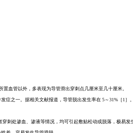
全滑出所置血管以外，多表现为导管滑出穿刺点几厘米至几十厘米。
并发症之一。据相关文献报道，导管脱出发生率在 5～31%［1］
或者穿刺处渗血、渗液等情况，均可引起敷贴松动或脱落，极易发
密合性差，容易发生导管滑脱。