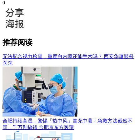
0
推荐阅读
无法配合视力检查，重度白内障还能手术吗？
西安华厦眼科
医院
合肥持续高温，警惕「热中风」冒充中暑！急救方法截然不
同，千万别搞错
合肥京东方医院