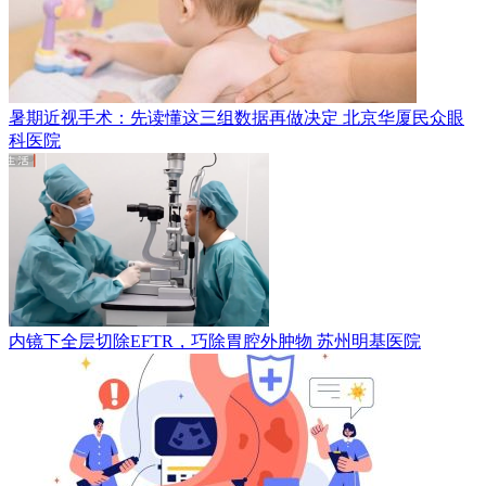
暑期近视手术：先读懂这三组数据再做决定
北京华厦民众眼
科医院
内镜下全层切除EFTR，巧除胃腔外肿物
苏州明基医院