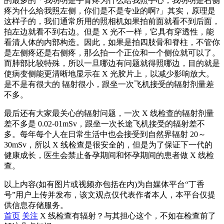
的最多的「我明明是手背疼为什么给我照手心，我明明是右侧
疼为什么给我照左侧，你们是不是专业的啊?」其实，原理是
这样子的，我们通常所用的照相机如果拍前面就看不到后面，
拍左边就看不到右边。但是 X 光不一样，它具有穿透性，能
看清人体的内部构造。因此，如果是拍四肢骨和脊柱，不管你
是左侧疼还是右侧疼，那么拍一个正位和一个侧位就可以了。
而肺部比较特殊，所以一旦哪边有问题就得照哪边，目的就是
使病变侧能更清晰地显示在 X 光胶片上，以减少影响放大。
是不是有很大的 辐射很小，跟坐一次飞机接受的辐射剂量差
不多。
最后还有大家最关心的辐射问题，一次 X 线检查的辐射剂量
差不多是 0.02-01mSv，跟坐一次长途飞机接受的辐射差不
多。每年每个人在日常生活中也会接受到自然界辐射 20～
30mSv，所以 X 线检查是很安全的，但是为了保证下一代的
健康成长，医生会禁止备孕期间和怀孕期间的患者做 X 线检
查。
以上内容(如有图片或视频亦包括在内)为自媒体平台“丁香
号”用户上传并发布，该文观点仅代表作者本人，本平台仅提
供信息存储服务。
首页
关注
X 线检查有辐射？与其担心这个，不如在检查前了