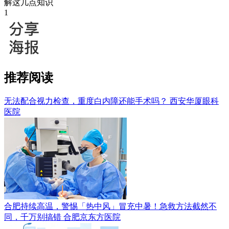
解这几点知识
1
推荐阅读
无法配合视力检查，重度白内障还能手术吗？
西安华厦眼科
医院
合肥持续高温，警惕「热中风」冒充中暑！急救方法截然不
同，千万别搞错
合肥京东方医院