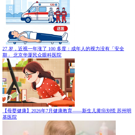
27 岁，近视一年涨了 100 多度：成年人的视力没有「安全
期」
北京华厦民众眼科医院
【母婴健康】2026年7月健康教育——新生儿黄疸别慌
苏州明
基医院