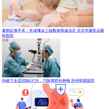
暑期近视手术：先读懂这三组数据再做决定
北京华厦民众眼
科医院
内镜下全层切除EFTR，巧除胃腔外肿物
苏州明基医院