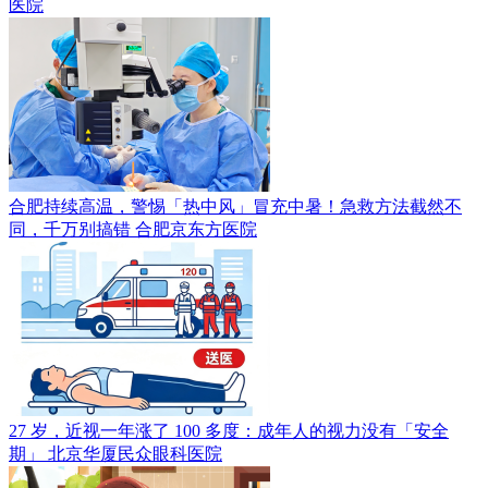
医院
合肥持续高温，警惕「热中风」冒充中暑！急救方法截然不
同，千万别搞错
合肥京东方医院
27 岁，近视一年涨了 100 多度：成年人的视力没有「安全
期」
北京华厦民众眼科医院