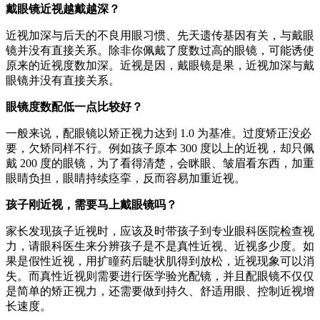
戴眼镜近视越戴越深？
近视加深与后天的不良用眼习惯、先天遗传基因有关，与戴眼
镜并没有直接关系。除非你佩戴了度数过高的眼镜，可能诱使
原来的近视度数加深。近视是因，戴眼镜是果，近视加深与戴
眼镜并没有直接关系。
眼镜度数配低一点比较好？
一般来说，配眼镜以矫正视力达到 1.0 为基准。过度矫正没必
要，欠矫同样不行。例如孩子原本 300 度以上的近视，却只佩
戴 200 度的眼镜，为了看得清楚，会眯眼、皱眉看东西，加重
眼睛负担，眼睛持续痉挛，反而容易加重近视。
孩子刚近视，需要马上戴眼镜吗？
家长发现孩子近视时，应该及时带孩子到专业眼科医院检查视
力，请眼科医生来分辨孩子是不是真性近视、近视多少度。如
果是假性近视，用扩瞳药后睫状肌得到放松，近视现象可以消
失。而真性近视则需要进行医学验光配镜，并且配眼镜不仅仅
是简单的矫正视力，还需要做到持久、舒适用眼、控制近视增
长速度。