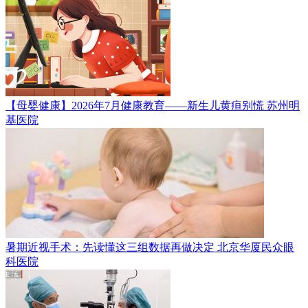
【母婴健康】2026年7月健康教育——新生儿黄疸别慌
苏州明
基医院
暑期近视手术：先读懂这三组数据再做决定
北京华厦民众眼
科医院