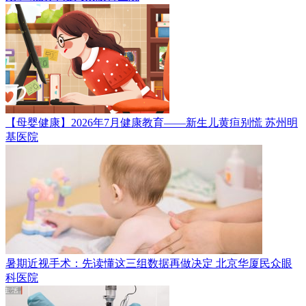
【母婴健康】2026年7月健康教育——新生儿黄疸别慌
苏州明
基医院
暑期近视手术：先读懂这三组数据再做决定
北京华厦民众眼
科医院