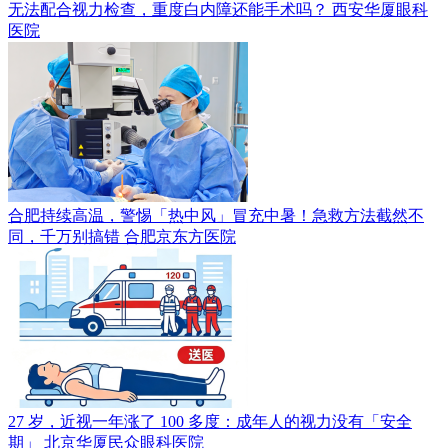
无法配合视力检查，重度白内障还能手术吗？
西安华厦眼科
医院
合肥持续高温，警惕「热中风」冒充中暑！急救方法截然不
同，千万别搞错
合肥京东方医院
27 岁，近视一年涨了 100 多度：成年人的视力没有「安全
期」
北京华厦民众眼科医院