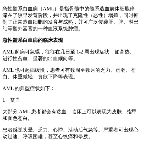
急性髓系白血病（AML）是指骨髓中的髓系造血前体细胞停
滞在了较早发育阶段，并出现了克隆性（恶性）增殖，同时抑
制了正常造血细胞的发育与成熟，并可广泛侵袭肝、脾、淋巴
结等髓外器官的一种血液系统肿瘤。
急性髓系白血病的临床表现
AML 起病可急骤，往往在几日至 1-2 周出现症状，如高热、
进行性贫血、显著的出血倾向等。
AML 也可起病缓慢，患者可有数周至数月的乏力、虚弱、苍
白、体重减轻、食欲下降等表现。
AML 的典型症状如下：
1、贫血
大部分 AML 患者都会有贫血，临床上可以表现为皮肤、指甲
和面色苍白。
患者感觉头晕、乏力、心悸、活动后气急等。严重者可出现心
动过速、呼吸困难，甚至心绞痛和晕厥。