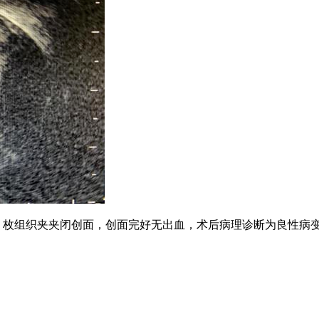
4 枚组织夹夹闭创面，创面完好无出血，术后病理诊断为良性病