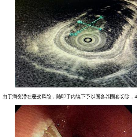
由于病变潜在恶变风险，随即于内镜下予以圈套器圈套切除，