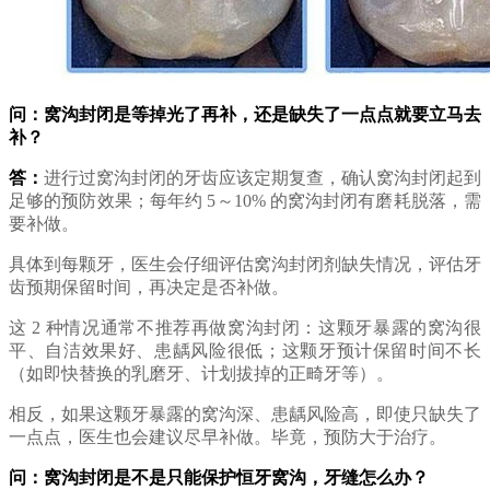
问：窝沟封闭是等掉光了再补，还是缺失了一点点就要立马去
补？
答：
进行过窝沟封闭的牙齿应该定期复查，确认窝沟封闭起到
足够的预防效果；每年约 5～10% 的窝沟封闭有磨耗脱落，需
要补做。
具体到每颗牙，医生会仔细评估窝沟封闭剂缺失情况，评估牙
齿预期保留时间，再决定是否补做。
这 2 种情况通常不推荐再做窝沟封闭：这颗牙暴露的窝沟很
平、自洁效果好、患龋风险很低；这颗牙预计保留时间不长
（如即快替换的乳磨牙、计划拔掉的正畸牙等）。
相反，如果这颗牙暴露的窝沟深、患龋风险高，即使只缺失了
一点点，医生也会建议尽早补做。毕竟，预防大于治疗。
问：窝沟封闭是不是只能保护恒牙窝沟，牙缝怎么办？