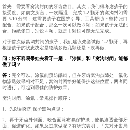
首先，需要看窝沟封闭的牙齿数目。其次，我们得考虑孩子的
接受度。如前文所言，一次隔湿、完成 1-2 颗牙的窝沟封闭需
要 5-10 分钟；这需要孩子在医护引导、工具帮助下坚持张口
配合。如果孩子配合，那么一次可以做 8 颗；如果孩子无法配
合、拒绝张口，别说 4 颗，就是 1 颗也可能无法完成。
对于首次做窝沟封闭的孩子，我们建议先尝试做 1-2 颗牙，再
根据孩子的状态决定是继续多做几颗还是下次再做。
问：好不容易带娃去看牙一趟，「涂氟」和「窝沟封闭」能都
做了吗？
答：
完全可以。涂氟能预防龋齿，但在牙齿窝沟点隙处，氟化
物渗透效果相对不足，窝沟封闭恰好能保护这些位置，两者同
时进行，可起到最佳的防护效果。
窝沟封闭、涂氟，常规操作顺序：
1、先以封闭剂保护窝沟点隙；
2、再于牙齿外侧面、咬合面涂布氟保护漆，使氟渗透全部牙
面、促进矿化。如果反过来做呢？有研究表明，「先对牙齿局