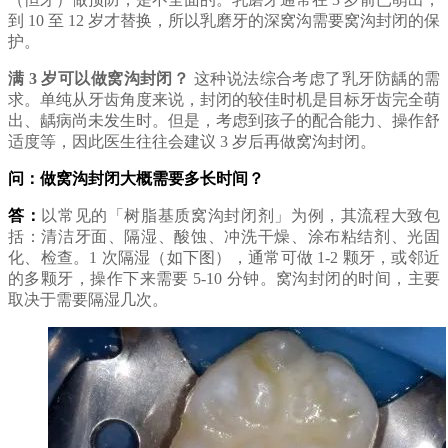
到 10 至 12 岁才替换，所以乳磨牙的深窝沟需要窝沟封闭的保
护。
满 3 岁可以做窝沟封闭？
这种说法综合考虑了乳牙防龋的需
求。单纯从牙齿角度来说，封闭的较佳时机是目标牙齿完全萌
出、龋病尚未发生时。但是，考虑到孩子的配合能力、操作舒
适度等，因此医生往往会建议 3 岁后再做窝沟封闭。
问：做窝沟封闭大概需要多长时间？
答：
以常见的「树脂基质窝沟封闭剂」为例，其流程大致包
括：清洁牙面、隔湿、酸蚀、冲洗干燥、涂布粘结剂、光固
化、检查。1 次隔湿（如下图），通常可做 1-2 颗牙，或邻近
的多颗牙，操作下来需要 5-10 分钟。窝沟封闭的时间，主要
取决于需要隔湿几次。