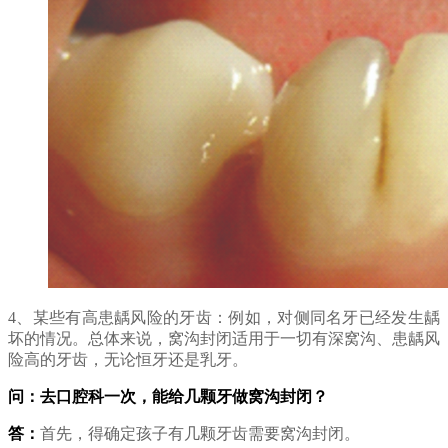
4、某些有高患龋风险的牙齿：例如，对侧同名牙已经发生龋
坏的情况。总体来说，窝沟封闭适用于一切有深窝沟、患龋风
险高的牙齿，无论恒牙还是乳牙。
问：去口腔科一次，能给几颗牙做窝沟封闭？
答：
首先，得确定孩子有几颗牙齿需要窝沟封闭。