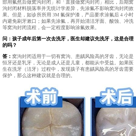
部用氟然后做窝沟封闭」和「直接做窝沟封闭」相比，后期窝
沟封闭材料脱落率并无统计学差异，先涂氟不影响窝沟封闭效
果。但是，如诊所所用 3M 氟保护漆，产品要求涂氟后 4 小时
内避免刷牙漱口；如果先涂氟，再开始清洁牙面、酸蚀、冲洗
等窝沟封闭流程，会一定程度影响涂氟效果。
问：孩子成年后第一次去洗牙，医生却建议先洗牙，这是合理
的吗？
答：
窝沟封闭适用于一切有窝沟、患龋风险高的牙齿，无论是
恒牙还是乳牙，无论是成人还是儿童，都能从中受益。如果医
生在洗牙（洁牙）过程中，发现孩子有患龋风险高的牙齿需要
保护，那么这种建议就是合理的。