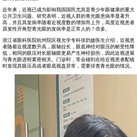
近年来，近视已成为影响我国国民尤其是青少年眼健康的重大
公共卫生问题。研究表明，近视人群的青光眼患病率显著升
高，并且其发病率随着近视度数的增加而上升，高度近视患者
原发性开角型青光眼的发病率是正常人的 7 倍多。
浙江省眼科医院杭州院区视光学专科张韵婕医生介绍，近视患
者随着近视度数升高，眼轴拉长，眼底神经对眼压的耐受性降
低，相同的眼压对长眼轴眼更易产生神经损伤，因此近视进展
与青光眼进程紧密相关。门诊时，常会碰到在给近视患者配镜
时发现其眼压高或者眼底视盘异常，需要排查青光眼的情况。