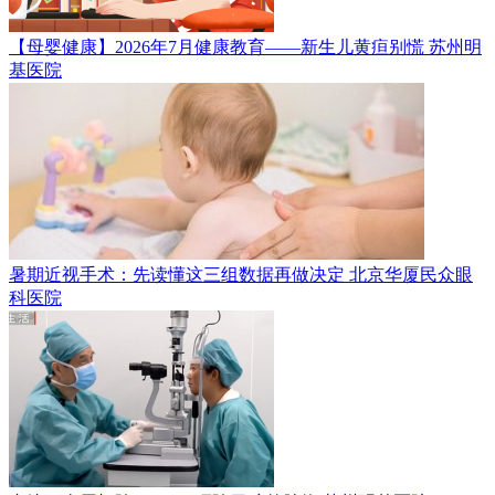
【母婴健康】2026年7月健康教育——新生儿黄疸别慌
苏州明
基医院
暑期近视手术：先读懂这三组数据再做决定
北京华厦民众眼
科医院