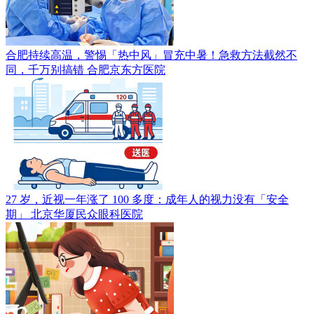
合肥持续高温，警惕「热中风」冒充中暑！急救方法截然不
同，千万别搞错
合肥京东方医院
27 岁，近视一年涨了 100 多度：成年人的视力没有「安全
期」
北京华厦民众眼科医院