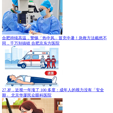
合肥持续高温，警惕「热中风」冒充中暑！急救方法截然不
同，千万别搞错
合肥京东方医院
27 岁，近视一年涨了 100 多度：成年人的视力没有「安全
期」
北京华厦民众眼科医院