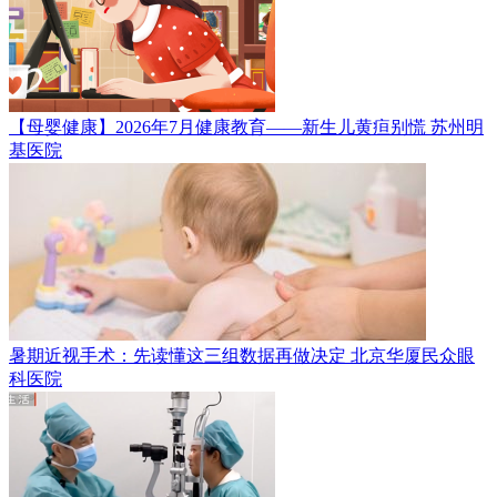
【母婴健康】2026年7月健康教育——新生儿黄疸别慌
苏州明
基医院
暑期近视手术：先读懂这三组数据再做决定
北京华厦民众眼
科医院