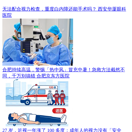
无法配合视力检查，重度白内障还能手术吗？
西安华厦眼科
医院
合肥持续高温，警惕「热中风」冒充中暑！急救方法截然不
同，千万别搞错
合肥京东方医院
27 岁，近视一年涨了 100 多度：成年人的视力没有「安全