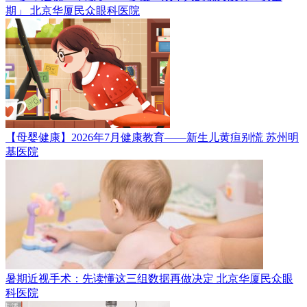
期」
北京华厦民众眼科医院
【母婴健康】2026年7月健康教育——新生儿黄疸别慌
苏州明
基医院
暑期近视手术：先读懂这三组数据再做决定
北京华厦民众眼
科医院