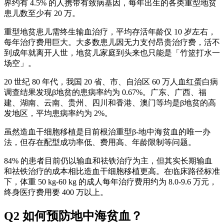
界约有 4.5% 的人携带有致病基因，每年出生的各类重型地贫
患儿数至少有 20 万。
重型地贫患儿需终生输血治疗，平均存活年龄仅 10 岁左右，
每年治疗费用巨大。大多数患儿因无力支付昂贵治疗费，活不
到成年就离开人世，地贫儿家庭到头来也只能是「竹篮打水一
场空」。
20 世纪 80 年代，我国 20 省、市、自治区 60 万人血红蛋白病
调查结果发现β地贫的患病率约为 0.67%。广东、广西、福
建、湖南、云南、贵州、四川和香港、澳门等均是β地贫的高
发地区，平均患病率约为 2%。
虽然造血干细胞移植是目前根治重型β-地中海贫血的唯一办
法，但存在配型成功率低、费用高、年龄限制等问题。
84% 的患者目前仍以输血和祛铁治疗为主，但其实长期输血
和祛铁治疗的成本相比造血干细胞移植更高。在临床路径标准
下，体重 50 kg-60 kg 的成人每年治疗费用约为 8.0-9.6 万元，
终身医疗费用要 400 万以上。
Q2 如何预防地中海贫血？