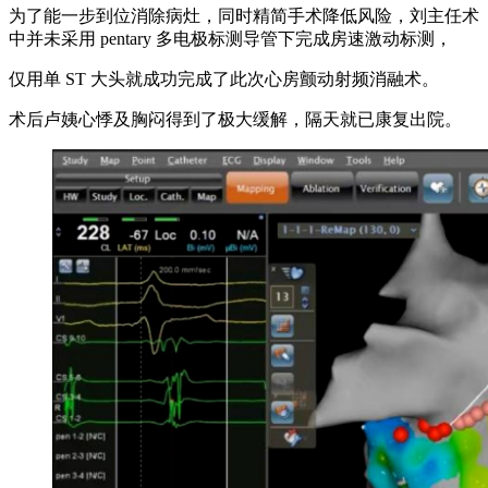
为了能一步到位消除病灶，同时精简手术降低风险，刘主任术
中并未采用 pentary 多电极标测导管下完成房速激动标测，
仅用单 ST 大头就成功完成了此次心房颤动射频消融术。
术后卢姨心悸及胸闷得到了极大缓解，隔天就已康复出院。