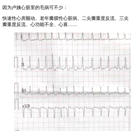
因为卢姨心脏里的毛病可不少：
快速性心房颤动、老年瓣膜性心脏病、二尖瓣重度反流、三尖
瓣重度反流、心功能不全、心衰……