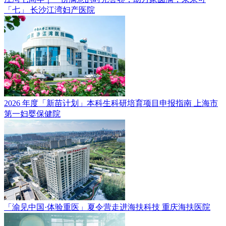
「七」
长沙江湾妇产医院
2026 年度「新苗计划」本科生科研培育项目申报指南
上海市
第一妇婴保健院
「渝见中国·体验重医」夏令营走进海扶科技
重庆海扶医院