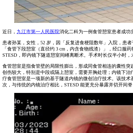
近日，
九江市第一人民医院
消化二科为一例食管憩室患者成功
患者孙某，女性，52 岁，因「反复进食梗阻数年」入院，患
「食管下段憩室（直径约 3 cm，内含食物残渣）」，经口服
STESD，即内镜下隧道憩室间嵴离断术。手术时长仅半小时，
食管憩室是指食管壁的局限性膨出，形成同食管相连的囊性突
创伤较大，特别是中段或隔上憩室，需要开胸处理；内镜下治疗
疗食管憩室是一项新的基于隧道内镜的微创治疗技术。该技术
次，与传统的内镜治疗相比，STESD 能更充分暴露并切开