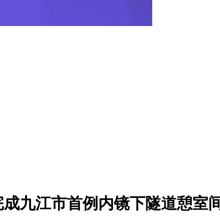
成九江市首例内镜下隧道憩室间嵴