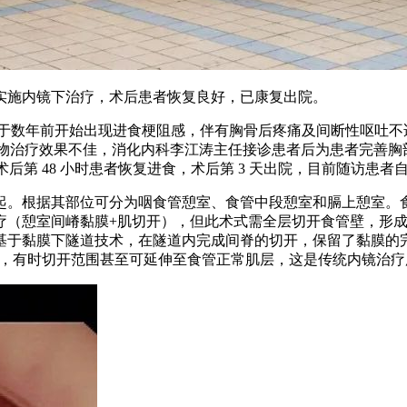
实施内镜下治疗，术后患者恢复良好，已康复出院。
者于数年前开始出现进食梗阻感，伴有胸骨后疼痛及间断性呕吐
药物治疗效果不佳，消化内科李江涛主任接诊患者后为患者完善胸
术后第 48 小时患者恢复进食，术后第 3 天出院，目前随访患
起。根据其部位可分为咽食管憩室、食管中段憩室和膈上憩室。
（憩室间嵴黏膜+肌切开），但此术式需全层切开食管壁，形成医
基于黏膜下隧道技术，在隧道内完成间脊的切开，保留了黏膜的
间脊，有时切开范围甚至可延伸至食管正常肌层，这是传统内镜治