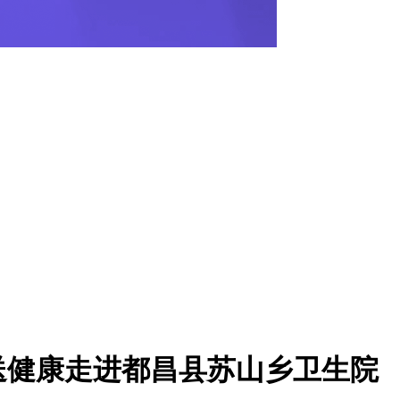
送健康走进都昌县苏山乡卫生院