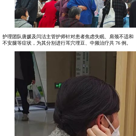
护理团队唐媛及闫洁主管护师针对患者焦虑失眠、肩颈不适和
不安腿等症状，为其分别进行耳穴埋豆、中频治疗共 76 例。