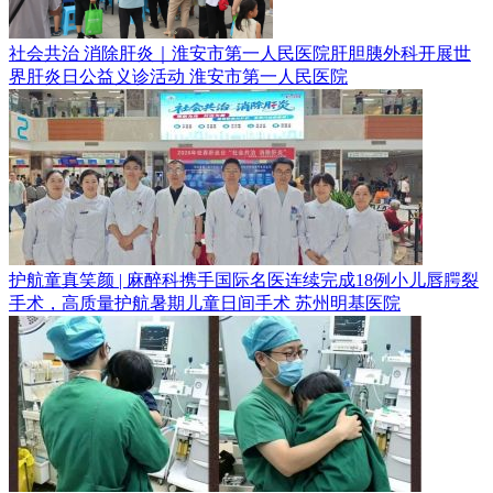
社会共治 消除肝炎｜淮安市第一人民医院肝胆胰外科开展世
界肝炎日公益义诊活动
淮安市第一人民医院
护航童真笑颜 | 麻醉科携手国际名医连续完成18例小儿唇腭裂
手术，高质量护航暑期儿童日间手术
苏州明基医院