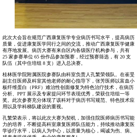
此次大会旨在规范广西康复医学专业病历书写水平，提高病历
质量，促进康复医学同行之间的交流，推动广西康复医学健康
有序地发展。病历大赛有来自区内各级医疗机构参与，共有
25 家参赛单位 65 份作品参加预赛，经过预赛筛选，有 20 支
队伍（其中住培组 8 支）进入总决赛。
桂林医学院附属医院参赛队由科室负责人孔繁荣领队。在崔旻
副主任医师及科室其他老师的耐心指导下，张芳医师以富血小
板纤维蛋白（PRF）难治性创面修复为特色治疗技术，在病历
分析、PPT 展示及专家提问环节表现优秀，荣获住培组一等
奖。此次参赛充分体现了该科对于病历书写规范、特色技术应
用以及学科梯队建设的重视。
孔繁荣表示，将以此次大赛为契机，加强住院医师病历书写能
力的培养，不断提高科室康复医师队伍能力，持续推动康复医
学诊疗水平，以病人为中心，以质量为核心，竭诚为伤、病、