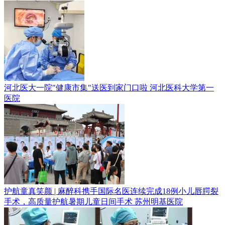
河北医大一院"健康市集"送医到家门口啦
河北医科大学第一
医院
护航童真笑颜 | 麻醉科携手国际名医连续完成18例小儿唇腭裂
手术，高质量护航暑期儿童日间手术
苏州明基医院