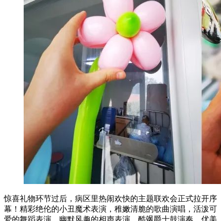
惊喜礼物环节过后，病区里热闹欢快的主题联欢会正式拉开序
幕！精彩绝伦的小丑魔术表演，稚嫩清脆的歌曲演唱，活泼可
爱的舞蹈表演，幽默风趣的相声表演，酷飒爵士鼓演奏、优美