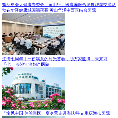
徽商总会大健康专委会「黄山行」医康养融合发展观摩交流活
动在华泽健康城圆满落幕
黄山华泽中西医结合医院
江湾七周年｜一份满意的时光答卷，助万家圆满，未来可
「七」
长沙江湾妇产医院
「渝见中国·体验重医」夏令营走进海扶科技
重庆海扶医院