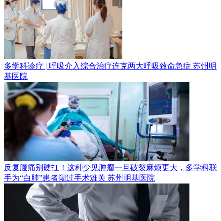
多学科诊疗 | 呼吸介入综合治疗连克两大呼吸致命急症
苏州明
基医院
反复腹痛别硬扛！这种少见肿瘤一旦破裂麻烦更大，多学科联
手为“白肺”患者闯过手术难关
苏州明基医院