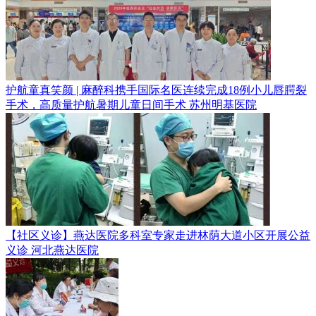
护航童真笑颜 | 麻醉科携手国际名医连续完成18例小儿唇腭裂
手术，高质量护航暑期儿童日间手术
苏州明基医院
【社区义诊】燕达医院多科室专家走进林荫大道小区开展公益
义诊
河北燕达医院