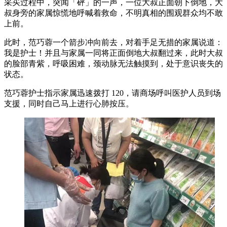
采买过程中，突闻「砰」的一声，一位大叔正面朝下倒地，大
叔身旁的家属惊慌地呼喊着救命，不明真相的围观群众均不敢
上前。
此时，范巧蓉一个箭步冲向前去，对着手足无措的家属说道：
我是护士！并且与家属一同将正面倒地大叔翻过来，此时大叔
的脸部青紫，呼吸困难，颈动脉无法触摸到，处于意识丧失的
状态。
范巧蓉护士指示家属迅速拨打 120，请商场呼叫医护人员到场
支援，同时自己马上进行心肺按压。