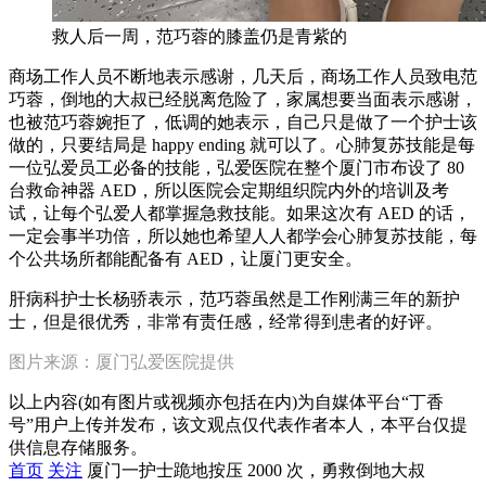
救人后一周，范巧蓉的膝盖仍是青紫的
商场工作人员不断地表示感谢，几天后，商场工作人员致电范
巧蓉，倒地的大叔已经脱离危险了，家属想要当面表示感谢，
也被范巧蓉婉拒了，低调的她表示，自己只是做了一个护士该
做的，只要结局是 happy ending 就可以了。心肺复苏技能是每
一位弘爱员工必备的技能，弘爱医院在整个厦门市布设了 80
台救命神器 AED，所以医院会定期组织院内外的培训及考
试，让每个弘爱人都掌握急救技能。如果这次有 AED 的话，
一定会事半功倍，所以她也希望人人都学会心肺复苏技能，每
个公共场所都能配备有 AED，让厦门更安全。
肝病科护士长杨骄表示，范巧蓉虽然是工作刚满三年的新护
士，但是很优秀，非常有责任感，经常得到患者的好评。
图片来源：厦门弘爱医院提供
以上内容(如有图片或视频亦包括在内)为自媒体平台“丁香
号”用户上传并发布，该文观点仅代表作者本人，本平台仅提
供信息存储服务。
首页
关注
厦门一护士跪地按压 2000 次，勇救倒地大叔