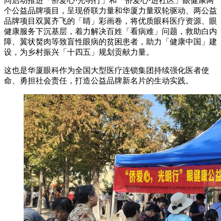
同启动推进「侨爱心·光明行」和「侨爱心·进社区」眼健康两
个公益品牌项目，呈现侨联力量和华厦力量双轮驱动、两公益
品牌项目双翼齐飞的「睛」彩画卷，将优质眼科医疗资源、眼
健康服务下沉基层，着力解决百姓「看病难」问题，救助白内
障、翼状胬肉等致盲性眼病的贫困患者，助力「健康中国」建
设，为乡村振兴「十四五」规划贡献力量。
这也是华厦眼科作为全国大型医疗连锁集团持续强化医者使
命、勇担社会责任，打造公益品牌新名片的生动实践。