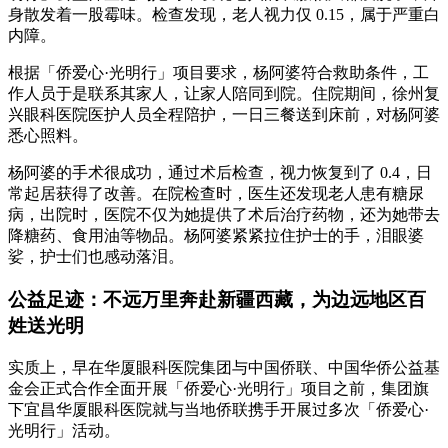
身散发着一股霉味。检查发现，老人视力仅 0.15，属于严重白
内障。
根据「侨爱心·光明行」项目要求，杨阿婆符合救助条件，工
作人员于是联系其家人，让家人陪同到院。住院期间，徐州复
兴眼科医院医护人员全程陪护，一日三餐送到床前，对杨阿婆
悉心照料。
杨阿婆的手术很成功，通过术后检查，视力恢复到了 0.4，日
常起居获得了改善。在院检查时，医生还发现老人患有糖尿
病，出院时，医院不仅为她提供了术后治疗药物，还为她带去
降糖药、食用油等物品。杨阿婆紧紧拉住护士的手，泪眼婆
娑，护士们也感动落泪。
公益足迹：不远万里奔赴新疆西藏，为边远地区百
姓送光明
实质上，早在华厦眼科医院集团与中国侨联、中国华侨公益基
金会正式合作全面开展「侨爱心·光明行」项目之前，集团旗
下宜昌华厦眼科医院就与当地侨联携手开展过多次「侨爱心·
光明行」活动。