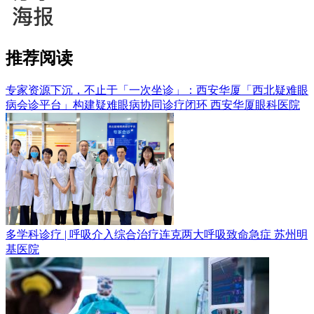
推荐阅读
专家资源下沉，不止于「一次坐诊」：西安华厦「西北疑难眼
病会诊平台」构建疑难眼病协同诊疗闭环
西安华厦眼科医院
多学科诊疗 | 呼吸介入综合治疗连克两大呼吸致命急症
苏州明
基医院