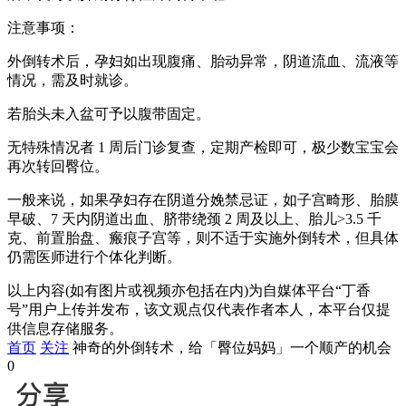
注意事项：
外倒转术后，孕妇如出现腹痛、胎动异常，阴道流血、流液等
情况，需及时就诊。
若胎头未入盆可予以腹带固定。
无特殊情况者 1 周后门诊复查，定期产检即可，极少数宝宝会
再次转回臀位。
一般来说，如果孕妇存在阴道分娩禁忌证，如子宫畸形、胎膜
早破、7 天内阴道出血、脐带绕颈 2 周及以上、胎儿>3.5 千
克、前置胎盘、瘢痕子宫等，则不适于实施外倒转术，但具体
仍需医师进行个体化判断。
以上内容(如有图片或视频亦包括在内)为自媒体平台“丁香
号”用户上传并发布，该文观点仅代表作者本人，本平台仅提
供信息存储服务。
首页
关注
神奇的外倒转术，给「臀位妈妈」一个顺产的机会
0