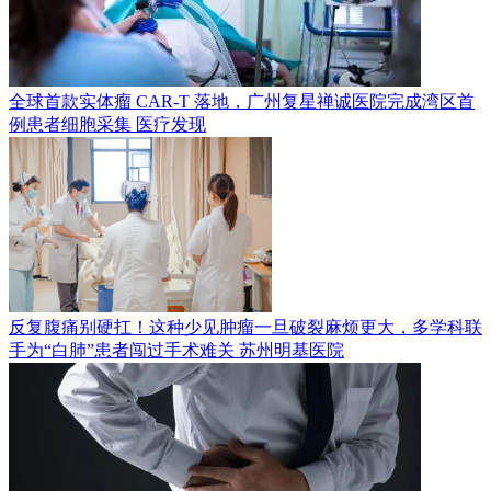
全球首款实体瘤 CAR-T 落地，广州复星禅诚医院完成湾区首
例患者细胞采集
医疗发现
反复腹痛别硬扛！这种少见肿瘤一旦破裂麻烦更大，多学科联
手为“白肺”患者闯过手术难关
苏州明基医院