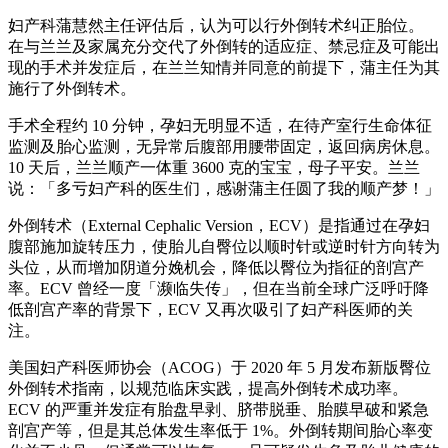
妇产科蒲慧然主任评估后，认为可以行外倒转术纠正胎位。
在与兰兰及家属充分交代了外倒转的适应症、禁忌症及可能出
现的手术并发症后，在兰兰知情并同意的前提下，蒲主任为其
施行了外倒转术。
手术全程约 10 分钟，孕妇无明显不适，在待产室行生命体征
监测及胎心监测，无异常后腹部用腰带固定，返回病房休息。
10 天后，兰兰顺产一体重 3600 克的宝宝，母子平安。兰兰
说：「多亏妇产科的医生们，感谢蒲主任圆了我的顺产梦！」
外倒转术（External Cephalic Version，ECV）是指通过在孕妇
腹部施加旋转压力，使胎儿自臀位以顺时针或逆时针方向转为
头位，从而增加阴道分娩机会，降低以臀位为指征的剖宫产
率。ECV 曾经一度「濒临失传」，但在当前全球广泛呼吁降
低剖宫产率的背景下，ECV 又再次吸引了妇产科医师的关
注。
美国妇产科医师协会（ACOG）于 2020 年 5 月发布新版臀位
外倒转术指南，以规范临床实践，提高外倒转术成功率。
ECV 的严重并发症有胎盘早剥、脐带脱垂、胎膜早破和紧急
剖宫产等，但是其总体发生率低于 1%。外倒转期间胎心率变