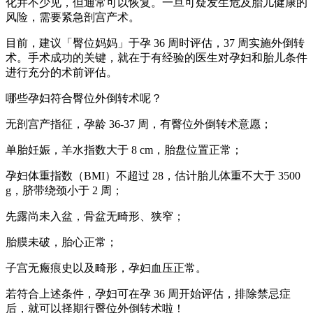
化并不少见，但通常可以恢复。一旦可疑发生危及胎儿健康的
风险，需要紧急剖宫产术。
目前，建议「臀位妈妈」于孕 36 周时评估，37 周实施外倒转
术。手术成功的关键，就在于有经验的医生对孕妇和胎儿条件
进行充分的术前评估。
哪些孕妇符合臀位外倒转术呢？
无剖宫产指征，孕龄 36-37 周，有臀位外倒转术意愿；
单胎妊娠，羊水指数大于 8 cm，胎盘位置正常；
孕妇体重指数（BMI）不超过 28，估计胎儿体重不大于 3500
g，脐带绕颈小于 2 周；
先露尚未入盆，骨盆无畸形、狭窄；
胎膜未破，胎心正常；
子宫无瘢痕史以及畸形，孕妇血压正常。
若符合上述条件，孕妇可在孕 36 周开始评估，排除禁忌症
后，就可以择期行臀位外倒转术啦！