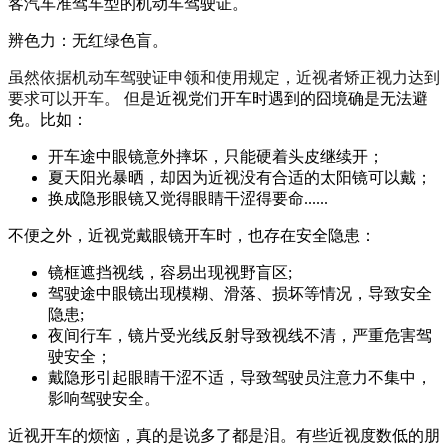
客汽车准驾车型的机动车驾驶证。
辨色力：无红绿色盲。
虽然依据机动车驾驶证申领和使用规定，近视者矫正视力达到
要求可以开车。
但是近视党们开车时遇到的囧境确是无法避
免。比如：
开车途中眼镜意外摔坏，只能硬着头皮继续开；
夏天阳光暴晒，却因为近视没有合适的太阳镜可以戴；
换成隐形眼镜又觉得眼睛干涩得要命......
不便之外，近视党戴眼镜开车时，也存在安全隐患：
镜框遮挡视线，容易出现视野盲区;
驾驶途中眼镜出现模糊、滑落、损坏等情况，导致安全
隐患;
夜间行车，镜片受光线反射导致视线不清，严重危害驾
驶安全；
戴隐形引起眼睛干涩不适，导致驾驶员注意力不集中，
影响驾驶安全。
近视开车的烦恼，真的是说多了都是泪。有些近视度数低的朋