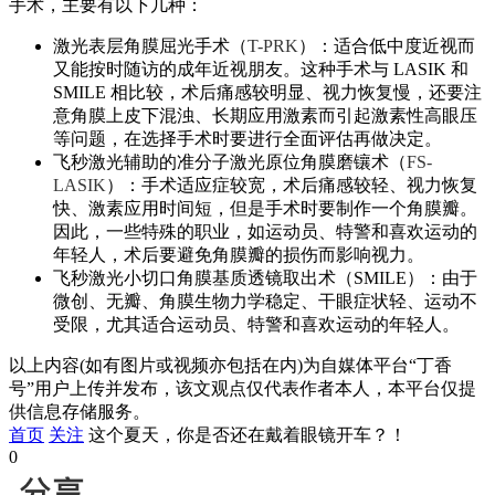
手术，主要有以下几种：
激光表层角膜屈光手术（
T-PRK
）：适合低中度近视而
又能按时随访的成年近视朋友。这种手术与 LASIK 和
SMILE 相比较，术后痛感较明显、视力恢复慢，还要注
意角膜上皮下混浊、长期应用激素而引起激素性高眼压
等问题，在选择手术时要进行全面评估再做决定。
飞秒激光辅助的准分子激光原位角膜磨镶术（
FS-
LASIK
）：手术适应症较宽，术后痛感较轻、视力恢复
快、激素应用时间短，但是手术时要制作一个角膜瓣。
因此，一些特殊的职业，如运动员、特警和喜欢运动的
年轻人，术后要避免角膜瓣的损伤而影响视力。
飞秒激光小切口角膜基质透镜取出术（SMILE）：由于
微创、无瓣、角膜生物力学稳定、干眼症状轻、运动不
受限，尤其适合运动员、特警和喜欢运动的年轻人。
以上内容(如有图片或视频亦包括在内)为自媒体平台“丁香
号”用户上传并发布，该文观点仅代表作者本人，本平台仅提
供信息存储服务。
首页
关注
这个夏天，你是否还在戴着眼镜开车？！
0