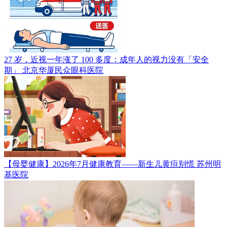
27 岁，近视一年涨了 100 多度：成年人的视力没有「安全
期」
北京华厦民众眼科医院
【母婴健康】2026年7月健康教育——新生儿黄疸别慌
苏州明
基医院