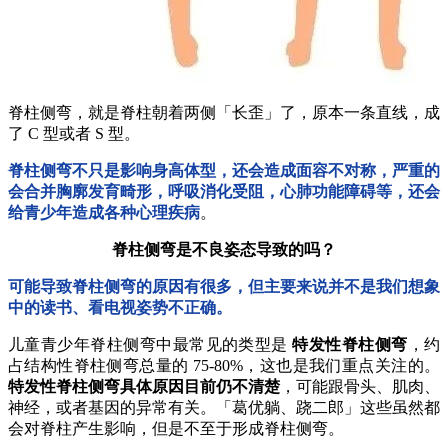
脊柱侧弯，就是脊柱朝着两侧「长歪」了，原本一条直线，成
了 C 型或者 S 型。
脊柱侧弯不只是影响身高体型，还会造成面容不对称，严重的
会合并胸廓发育畸形，呼吸消化受阻，心肺功能障碍等，还会
给青少年造成各种心理疾病
。
脊柱侧弯是不良姿态导致的吗？
可能导致脊柱侧弯的原因有很多，但主要来说并不是我们想象
中的读书、看电视姿势不正确。
儿童青少年脊柱侧弯中最常见的类型是
特发性脊柱侧弯
，约
占结构性脊柱侧弯总量的 75-80%，这也是我们重点关注的。
特发性脊柱侧弯具体原因目前仍不清楚
，可能跟骨头、肌肉、
神经，或者基因的异常有关。「葛优躺、跷二郎」这些虽然都
会对脊柱产生影响，但是不至于形成脊柱侧弯。