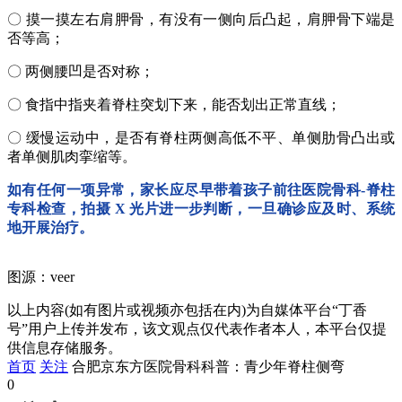
〇 摸一摸左右肩胛骨，有没有一侧向后凸起，肩胛骨下端是
否等高；
〇 两侧腰凹是否对称；
〇 食指中指夹着脊柱突划下来，能否划出正常直线；
〇 缓慢运动中，是否有脊柱两侧高低不平、单侧肋骨凸出或
者单侧肌肉挛缩等。
如有任何一项异常，家长应尽早带着孩子前往医院骨科-脊柱
专科检查，拍摄 X 光片进一步判断，一旦确诊应及时、系统
地开展治疗。
图源：veer
以上内容(如有图片或视频亦包括在内)为自媒体平台“丁香
号”用户上传并发布，该文观点仅代表作者本人，本平台仅提
供信息存储服务。
首页
关注
合肥京东方医院骨科科普：青少年脊柱侧弯
0