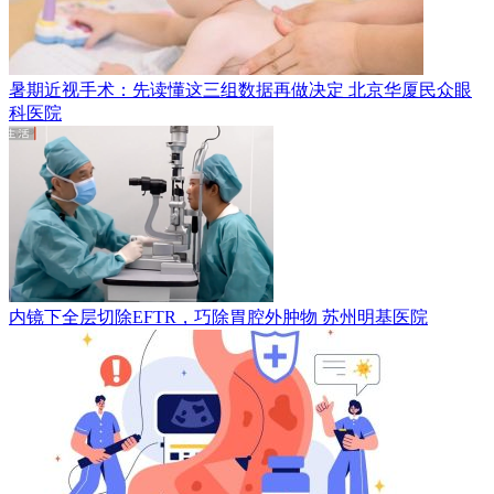
暑期近视手术：先读懂这三组数据再做决定
北京华厦民众眼
科医院
内镜下全层切除EFTR，巧除胃腔外肿物
苏州明基医院