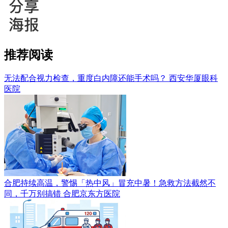
推荐阅读
无法配合视力检查，重度白内障还能手术吗？
西安华厦眼科
医院
合肥持续高温，警惕「热中风」冒充中暑！急救方法截然不
同，千万别搞错
合肥京东方医院