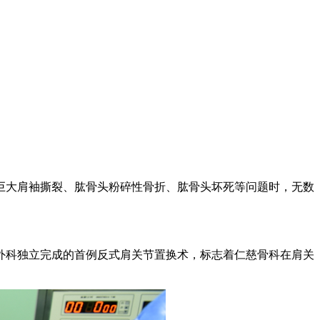
巨大肩袖撕裂、肱骨头粉碎性骨折、肱骨头坏死等问题时，无数
外科独立完成的首例反式肩关节置换术，标志着仁慈骨科在肩关