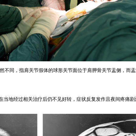
关节截然不同，指肩关节假体的球形关节面位于肩胛骨关节盂侧，
状，后在当地经过相关治疗后仍不见好转，症状反复发作且夜间疼痛