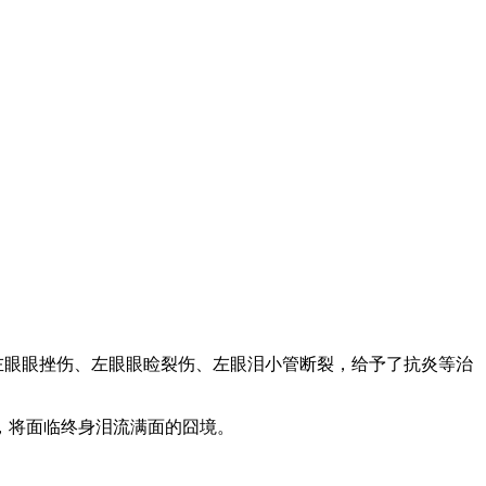
左眼眼挫伤、左眼眼睑裂伤、左眼泪小管断裂，给予了抗炎等治
，将面临终身泪流满面的囧境。