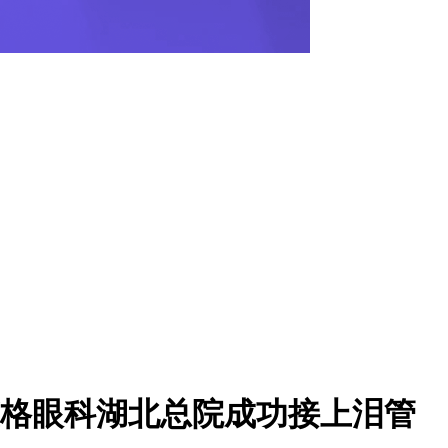
艾格眼科湖北总院成功接上泪管