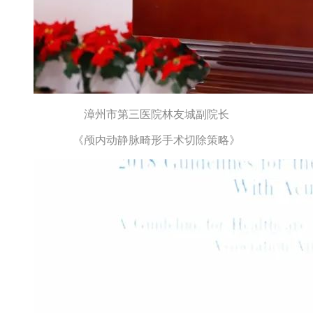
漳州市第三医院林友城副院长
《颅内动静脉畸形手术切除策略》