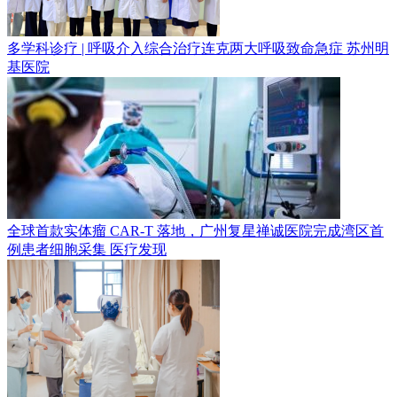
多学科诊疗 | 呼吸介入综合治疗连克两大呼吸致命急症
苏州明
基医院
全球首款实体瘤 CAR-T 落地，广州复星禅诚医院完成湾区首
例患者细胞采集
医疗发现