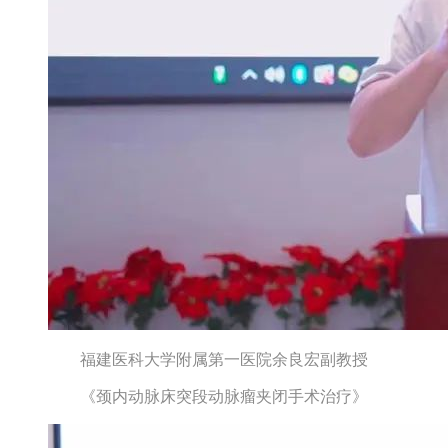
福建医科大学附属第一医院余良宏副教授
《颈内动脉床突段动脉瘤夹闭手术治疗》