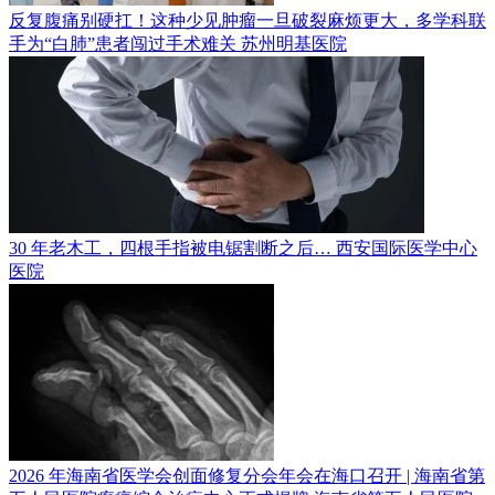
反复腹痛别硬扛！这种少见肿瘤一旦破裂麻烦更大，多学科联
手为“白肺”患者闯过手术难关
苏州明基医院
30 年老木工，四根手指被电锯割断之后…
西安国际医学中心
医院
2026 年海南省医学会创面修复分会年会在海口召开 | 海南省第