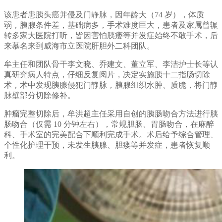
该患者患胰头癌并侵及门静脉，因年龄大（74 岁），体质
弱，胰腺条件差，基础病多，手术难度巨大，患者及家属曾辗
转多家大医院打听，皆因害怕胰瘘等并发症始终不敢手术，后
来慕名来到威海市立医院肝胆外二科团队。
牟主任和团队骨干李文晓、乔建文、董立军、李洁护士长等认
真研究病人特点，仔细反复阅片，决定实施胰十二指肠切除
术，术中发现胰腺侵犯门静脉，胰腺组织水肿、质脆，将门静
脉壁部分切除修补。
肿瘤完整切除后，牟洪超主任采用自创的胰肠吻合方法进行胰
肠吻合（仅需 10 分钟左右），常规胆肠、胃肠吻合，在麻醉
科、手术室的完美配合下顺利完成手术。术后给予综合管理、
个性化护理干预，未发生胰腺、胆瘘等并发症，患者恢复顺
利。