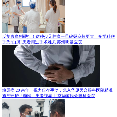
反复腹痛别硬扛！这种少见肿瘤一旦破裂麻烦更大，多学科联
手为“白肺”患者闯过手术难关
苏州明基医院
糖尿病 20 余年、视力仅存手动，北京华厦民众眼科医院精准
施治守护「糖网」患者视界
北京华厦民众眼科医院