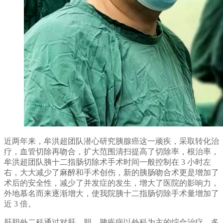
近两年来，牟洪超团队潜心研究胰腺癌这一顽疾，采取转化治
疗，血管切除再吻合，扩大范围清扫提高了切除率，根治率，
牟洪超团队胰十二指肠切除术手术时间一般控制在 3 小时左
右，大大减少了麻醉和手术创伤，新的胰肠吻合术更是增加了
术后的安全性，减少了并发症的发生，增大了医院的影响力，
外地慕名而来逐渐增大，使我院胰十二指肠切除手术量增加了
近 3 倍。
肝胆外二科通过对肝、胆、胰疾病以外科为主的综合治疗，多