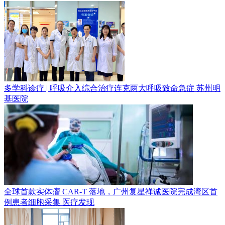
多学科诊疗 | 呼吸介入综合治疗连克两大呼吸致命急症
苏州明
基医院
全球首款实体瘤 CAR-T 落地，广州复星禅诚医院完成湾区首
例患者细胞采集
医疗发现