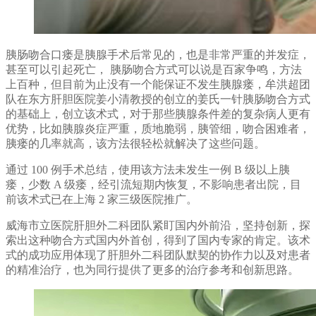
胰肠吻合口瘘是胰腺手术后常见的，也是非常严重的并发症，
甚至可以引起死亡， 胰肠吻合方式可以说是百家争鸣，方法
上百种，但目前为止没有一个能保证不发生胰腺瘘，牟洪超团
队在东方肝胆医院姜小清教授的创立的姜氏一针胰肠吻合方式
的基础上，创立该术式，对于那些胰腺条件差的复杂病人更有
优势，比如胰腺炎症严重，质地脆弱，胰管细，吻合困难者，
胰瘘的几率就高，该方法很轻松就解决了这些问题。
通过 100 例手术总结，使用该方法未发生一例 B 级以上胰
瘘，少数 A 级瘘，经引流短期内恢复，不影响患者出院，目
前该术式已在上海 2 家三级医院推广。
威海市立医院肝胆外二科团队紧盯国内外前沿，坚持创新，探
索出这种吻合方式国内外首创，得到了国内专家的肯定。该术
式的成功应用体现了肝胆外二科团队默契的协作力以及对患者
的精准治疗，也为同行提供了更多的治疗参考和创新思路。