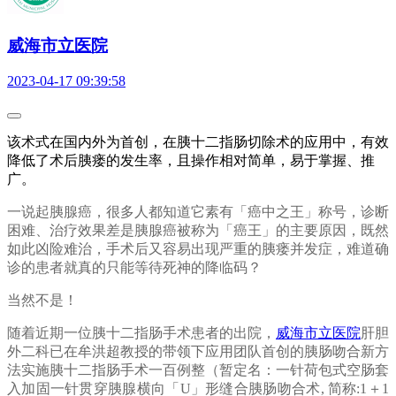
威海市立医院
2023-04-17 09:39:58
该术式在国内外为首创，在胰十二指肠切除术的应用中，有效
降低了术后胰瘘的发生率，且操作相对简单，易于掌握、推
广。
一说起胰腺癌，很多人都知道它素有「癌中之王」称号，诊断
困难、治疗效果差是胰腺癌被称为「癌王」的主要原因，既然
如此凶险难治，手术后又容易出现严重的胰瘘并发症，难道确
诊的患者就真的只能等待死神的降临码？
当然不是！
随着近期一位胰十二指肠手术患者的出院，
威海市立医院
肝胆
外二科已在牟洪超教授的带领下应用团队首创的胰肠吻合新方
法实施胰十二指肠手术一百例整（暂定名：一针荷包式空肠套
入加固一针贯穿胰腺横向「U」形缝合胰肠吻合术, 简称:1＋1