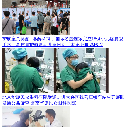
护航童真笑颜 | 麻醉科携手国际名医连续完成18例小儿唇腭裂
手术，高质量护航暑期儿童日间手术
苏州明基医院
北京华厦民众眼科医院受邀走进大兴区魏善庄镇车站村开展眼
健康公益筛查
北京华厦民众眼科医院