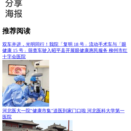
推荐阅读
双车并进，光明同行！我院「复明 18 号」流动手术车与「眼
健康 15 号」筛查车驶入昭平县开展眼健康惠民服务
柳州市红
十字会医院
河北医大一院"健康市集"送医到家门口啦
河北医科大学第一
医院