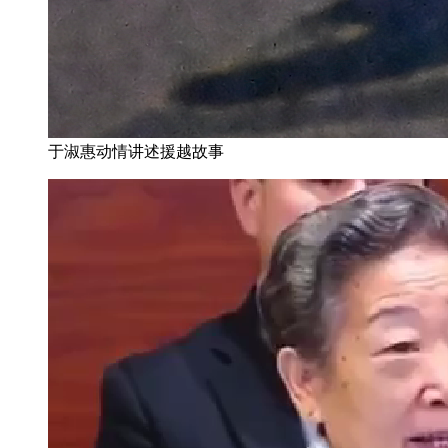
于淑惠动情讲述援越故事