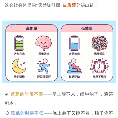
这会让身体里的"天然咖啡因"
皮质醇
分泌出错：
☀️
该高的时候不高
——早上醒不来，闹钟响了 5 遍还
赖床；
🌙
该低的时候不低
——晚上躺下又睡不着，脑子停不