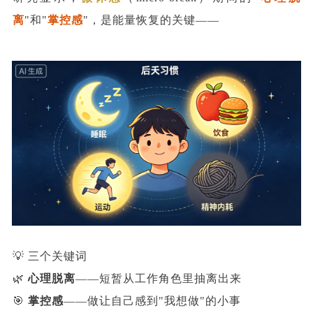
离
"和"
掌控感
"，是能量恢复的关键——
💡 三个关键词
🌿
心理脱离
——短暂从工作角色里抽离出来
🎯
掌控感
——做让自己感到"我想做"的小事