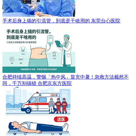
手术后身上插的引流管，到底是干啥用的
东莞台心医院
合肥持续高温，警惕「热中风」冒充中暑！急救方法截然不
同，千万别搞错
合肥京东方医院