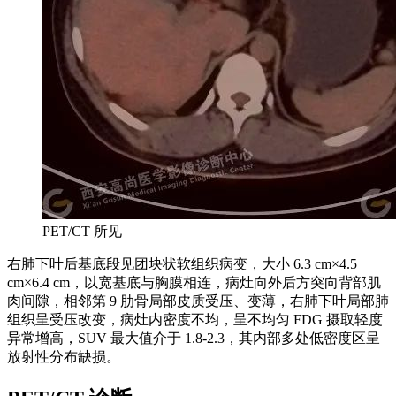
PET/CT 所见
右肺下叶后基底段见团块状软组织病变，大小 6.3 cm×4.5
cm×6.4 cm，以宽基底与胸膜相连，病灶向外后方突向背部肌
肉间隙，相邻第 9 肋骨局部皮质受压、变薄，右肺下叶局部肺
组织呈受压改变，病灶内密度不均，呈不均匀 FDG 摄取轻度
异常增高，SUV 最大值介于 1.8-2.3，其内部多处低密度区呈
放射性分布缺损。