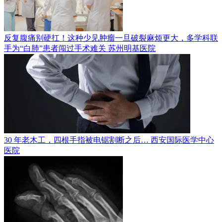
反复腹痛别硬扛！这种少见肿瘤一旦破裂麻烦更大，多学科联
手为“白肺”患者闯过手术难关
苏州明基医院
30 年老木工，四根手指被电锯割断之后…
西安国际医学中心
医院