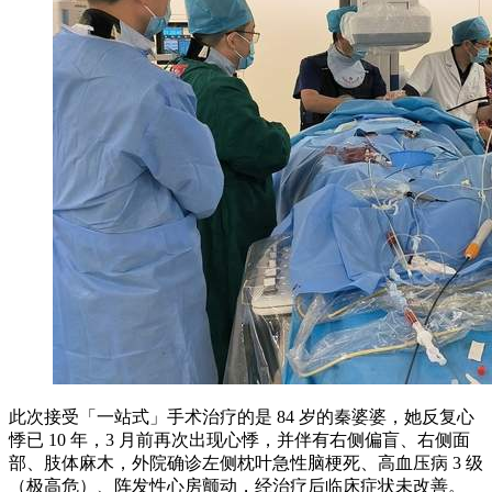
此次接受「一站式」手术治疗的是 84 岁的秦婆婆，她反复心
悸已 10 年，3 月前再次出现心悸，并伴有右侧偏盲、右侧面
部、肢体麻木，外院确诊左侧枕叶急性脑梗死、高血压病 3 级
（极高危）、阵发性心房颤动，经治疗后临床症状未改善。