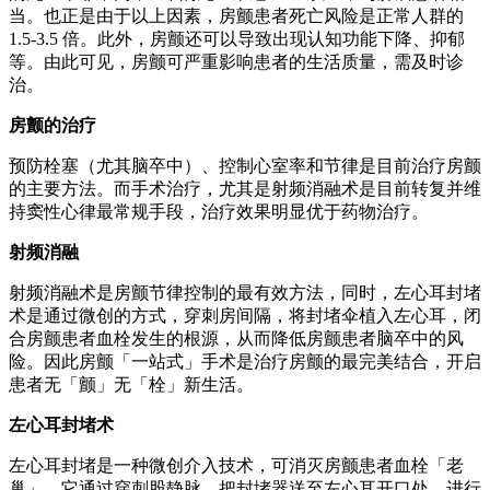
当。也正是由于以上因素，房颤患者死亡风险是正常人群的
1.5-3.5 倍。此外，房颤还可以导致出现认知功能下降、抑郁
等。由此可见，房颤可严重影响患者的生活质量，需及时诊
治。
房颤的治疗
预防栓塞（尤其脑卒中）、控制心室率和节律是目前治疗房颤
的主要方法。而手术治疗，尤其是射频消融术是目前转复并维
持窦性心律最常规手段，治疗效果明显优于药物治疗。
射频消融
射频消融术是房颤节律控制的最有效方法，同时，左心耳封堵
术是通过微创的方式，穿刺房间隔，将封堵伞植入左心耳，闭
合房颤患者血栓发生的根源，从而降低房颤患者脑卒中的风
险。因此房颤「一站式」手术是治疗房颤的最完美结合，开启
患者无「颤」无「栓」新生活。
左心耳封堵术
左心耳封堵是一种微创介入技术，可消灭房颤患者血栓「老
巢」。它通过穿刺股静脉，把封堵器送至左心耳开口处，进行