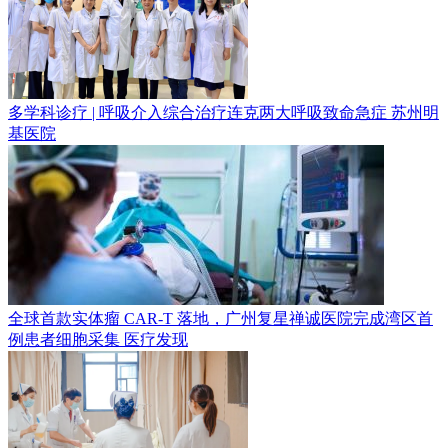
多学科诊疗 | 呼吸介入综合治疗连克两大呼吸致命急症
苏州明
基医院
全球首款实体瘤 CAR-T 落地，广州复星禅诚医院完成湾区首
例患者细胞采集
医疗发现