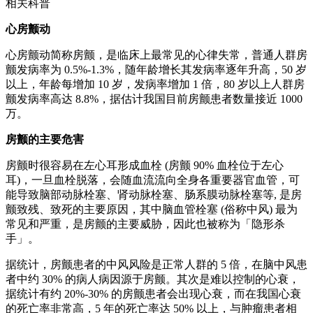
相关科普
心房颤动
心房颤动简称房颤，是临床上最常见的心律失常，普通人群房
颤发病率为 0.5%-1.3%，随年龄增长其发病率逐年升高，50 岁
以上，年龄每增加 10 岁，发病率增加 1 倍，80 岁以上人群房
颤发病率高达 8.8%，据估计我国目前房颤患者数量接近 1000
万。
房颤的主要危害
房颤时很容易在左心耳形成血栓 (房颤 90% 血栓位于左心
耳)，一旦血栓脱落，会随血流流向全身各重要器官血管，可
能导致脑部动脉栓塞、肾动脉栓塞、肠系膜动脉栓塞等, 是房
颤致残、致死的主要原因，其中脑血管栓塞 (俗称中风) 最为
常见和严重，是房颤的主要威胁，因此也被称为「隐形杀
手」。
据统计，房颤患者的中风风险是正常人群的 5 倍，在脑中风患
者中约 30% 的病人病因源于房颤。其次是难以控制的心衰，
据统计有约 20%-30% 的房颤患者会出现心衰，而在我国心衰
的死亡率非常高，5 年的死亡率达 50% 以上，与肿瘤患者相