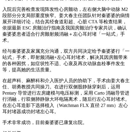
入院后完善检查发现阵发性心房颤动，左右侧大脑中动脉 M2
段部分分支局部重度狭窄。姜大春主任团队针对秦婆婆的病情
展开详细讨论，结合其经食道彩超、心脏 CTA 等检查结果，
依据最新 ESC 房颤治疗指南及我国房颤治疗专家共识，确认
秦婆婆患者适合行房颤射频消融＋左心耳封堵「一站式」手
术。
经与秦婆婆及家属充分沟通，双方共同决定给予秦婆婆行「一
站式」手术，即射频消融+左心耳封堵术，解决其因房颤带来
的各种困扰，如症状性不适、心衰及再次动脉血栓事件发生
等，提高她的生活质量。
在超声科、麻醉科和介入医护人员的协助下，手术由姜大春主
任、胡勇教授共同操刀。在进行双侧股静脉穿刺后，运用
Pentary 导管进行左房建模与电压标测，采用 Carto 消融导管进
行消融，行双侧肺静脉大环电隔离术，随后行左心耳封堵术。
在左心耳造影下选择植入（Watchman FLX 直径 27 mm）左心
耳封堵器成功封堵左心耳。
手术非常成功，目前秦婆婆已康复出院。