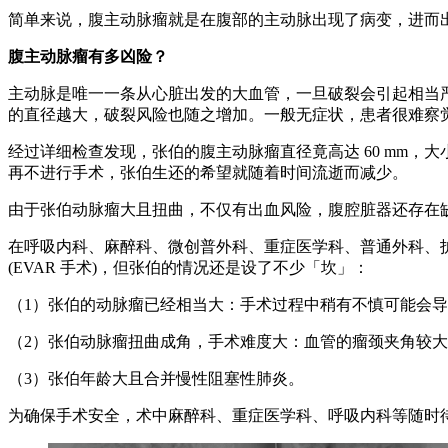
简单来说，腹主动脉瘤就是在腹部的主动脉出现了病变，进而
腹主动脉瘤有多凶险？
主动脉是唯一一条从心脏出发的大血管，一旦破裂会引起相当严重
的直径越大，破裂风险也随之增加。一般无症状，患者很难察
经过详细检查发现，张伯的腹主动脉瘤直径竟高达 60 mm
再不进行手术，张伯生还的希望就随着时间流逝而减少。
由于张伯动脉瘤大且扭曲，不仅有出血风险，腹腔脏器还存在
在呼吸内科、麻醉科、微创普外科、重症医学科、普通外科、
(EVAR 手术)，但张伯的情况还是设了不少「坎」：
（1）张伯的动脉瘤已经相当大：手术过程中稍有不慎可能会
（2）张伯动脉瘤扭曲成角，手术难度大：血管的瘤颈夹角较
（3）张伯年龄大且合并慢性阻塞性肺炎。
为确保手术安全，术中麻醉科、重症医学科、呼吸内科等随时