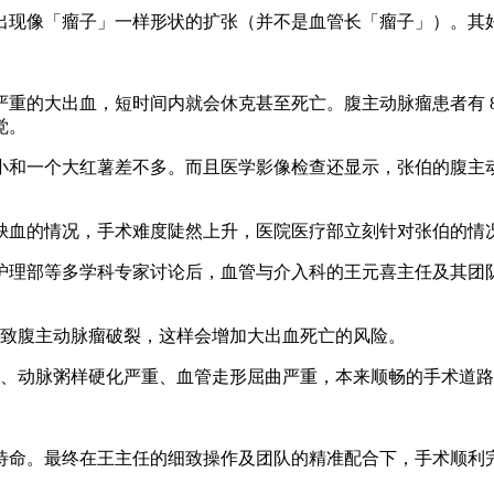
出现像「瘤子」一样形状的扩张（并不是血管长「瘤子」）。其
的大出血，短时间内就会休克甚至死亡。腹主动脉瘤患者有 80%
觉。
，大小和一个大红薯差不多。而且医学影像检查还显示，张伯的腹
缺血的情况，手术难度陡然上升，医院医疗部立刻针对张伯的情
护理部等多学科专家讨论后，血管与介入科的王元喜主任及其团
导致腹主动脉瘤破裂，这样会增加大出血死亡的风险。
大、动脉粥样硬化严重、血管走形屈曲严重，本来顺畅的手术道
待命。最终在王主任的细致操作及团队的精准配合下，手术顺利