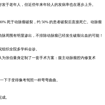
好发于老年人，但近些年来年轻人的发病率也在逐步上升。
 死于动脉瘤破裂，约 50% 的患者破裂后直接死亡。动脉瘤
主动脉周围有明显渗出，不排除动脉瘤已经发生破裂出血的可能！
况组织全院多学科会诊。
队为张伯量身定制了一套手术方案：腹主动脉瘤腔内修复术
路一下子变得像考驾照一样弯弯曲曲。
完成。