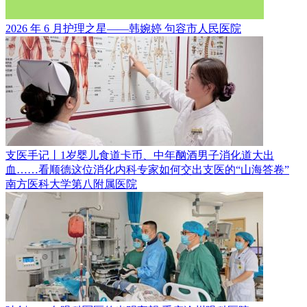
2026 年 6 月护理之星——韩婉婷
句容市人民医院
支医手记丨1岁婴儿食道卡币、中年酗酒男子消化道大出
血……看顺德这位消化内科专家如何交出支医的“山海答卷”
南方医科大学第八附属医院