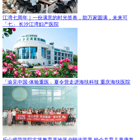
江湾七周年｜一份满意的时光答卷，助万家圆满，未来可
「七」
长沙江湾妇产医院
「渝见中国·体验重医」夏令营走进海扶科技
重庆海扶医院
乐山师范学院实践教育基地落户顾连芒果 校企共育儿童康复