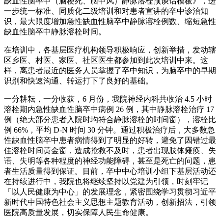
缺血性脑卒中（脑梗死、脑中风）静脉溶栓预谈话模板》，进
一步统一标准、同质化二级培训和对患者宣讲的卒中诊治知
识，最大限度增加急性缺血性脑卒中静脉溶栓例数、缩短急性
缺血性脑卒中静脉溶栓时间。
在培训中，各基层医疗机构领导积极响应，创新举措，发动辖
区乡医、村医、家医、社区医生都参加到此次培训中来。这
样，离患者最近的医务人员掌握了卒中知识，为脑卒中的早期
识别和快速沟通、转运打下了良好的基础。
一分耕耘，一分收获，6 月份，我院神经内科共收治 4.5 小时
溶栓期内急性缺血性脑卒中病例 26 例，其中静脉溶栓治疗 17
例（绝大部分患者入院时均符合静脉溶栓的时间窗），溶栓比
例 66%，平均 D-N 时间 30 分钟。通过积极治疗后，大多数急
性缺血性脑卒中患者病情得到了明显的好转，避免了因错过最
佳溶栓时间黄金窗，造成抢救不及时，患者出现肢体瘫痪、失
语、失明等各种程度的神经功能障碍，甚至是死亡的问题，患
者生活质量得到保证。目前，卒中中心培训小组下基层活动还
在持续进行中，我院也将继续坚持以党建为引领，时刻牢记
「以人民健康为中心」的发展理念，紧密围绕学习贯彻习近平
新时代中国特色社会主义思想主题教育活动，创新招法，引领
医院高质量发展，切实保障人民生命健康。