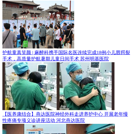
护航童真笑颜 | 麻醉科携手国际名医连续完成18例小儿唇腭裂
手术，高质量护航暑期儿童日间手术
苏州明基医院
【医养康结合】燕达医院神经外科走进养护中心 开展老年慢
性疼痛专项义诊讲座活动
河北燕达医院