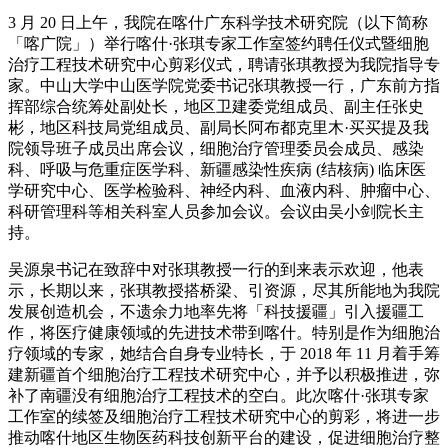
3 月 20 日上午，我院在喀什广东科学技术研究院（以下简称
「喀广院」）举行喀什·张琪专家工作室签约聘任仪式暨细胞
治疗工程技术研究中心剪彩仪式，聘请张琪教授为我院指导专
家。中山大学中山医学院党委书记张琪教授一行，广东前方指
挥部综合统筹处副处长，地区卫建委党组成员、副主任张史
彬，地区科技局党组成员、副局长阿布都克里木·买买提及我
院领导班子成员出席会议，细胞治疗管理委员会成员、感染
科、呼吸与危重症医学科、新疆感染性疾病 (结核病) 临床医
学研究中心、医学检验科、神经内科、血液内科、肿瘤中心、
科研管理科等相关科室人员参加会议。会议由吴小剑院长主
持。
吴源泉书记在致辞中对张琪教授一行的到来表示欢迎，他表
示，长期以来，张琪教授搭桥梁、引资源，尽其所能地为我院
发展创造机会，不遗余力地率先将「科技援疆」引入援疆工
作，将医疗健康领域的先进技术带到喀什。特别是作为细胞治
疗领域的专家，她结合自身专业特长，于 2018 年 11 月着手筹
建新疆首个细胞治疗工程技术研究中心，并予以积极推进，弥
补了南疆没有细胞治疗工程技术的空白。此次喀什·张琪专家
工作室的续签及细胞治疗工程技术研究中心的剪彩，将进一步
推动喀什地区生物医药科技创新平台的建设，促进细胞治疗整