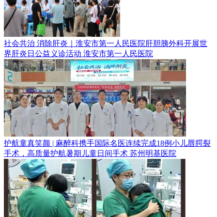
社会共治 消除肝炎｜淮安市第一人民医院肝胆胰外科开展世
界肝炎日公益义诊活动
淮安市第一人民医院
护航童真笑颜 | 麻醉科携手国际名医连续完成18例小儿唇腭裂
手术，高质量护航暑期儿童日间手术
苏州明基医院