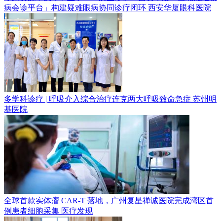
病会诊平台」构建疑难眼病协同诊疗闭环
西安华厦眼科医院
多学科诊疗 | 呼吸介入综合治疗连克两大呼吸致命急症
苏州明
基医院
全球首款实体瘤 CAR-T 落地，广州复星禅诚医院完成湾区首
例患者细胞采集
医疗发现