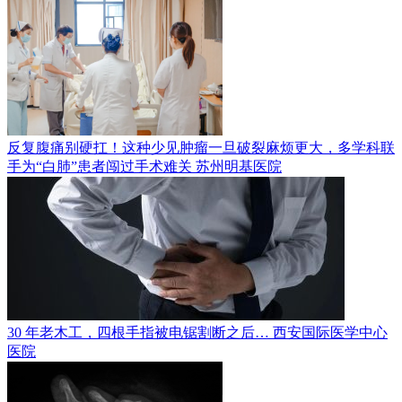
反复腹痛别硬扛！这种少见肿瘤一旦破裂麻烦更大，多学科联
手为“白肺”患者闯过手术难关
苏州明基医院
30 年老木工，四根手指被电锯割断之后…
西安国际医学中心
医院