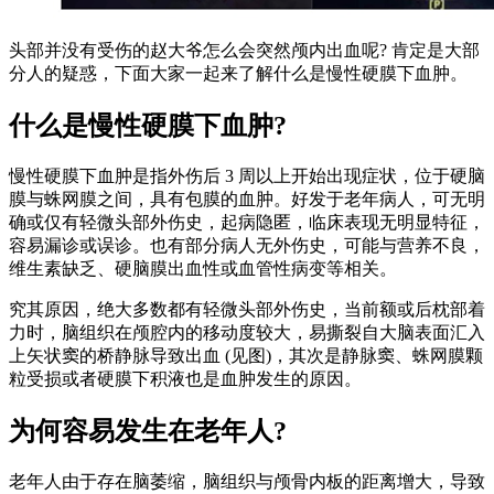
头部并没有受伤的赵大爷怎么会突然颅内出血呢? 肯定是大部
分人的疑惑，下面大家一起来了解什么是慢性硬膜下血肿。
什么是慢性硬膜下血肿?
慢性硬膜下血肿是指外伤后 3 周以上开始出现症状，位于硬脑
膜与蛛网膜之间，具有包膜的血肿。好发于老年病人，可无明
确或仅有轻微头部外伤史，起病隐匿，临床表现无明显特征，
容易漏诊或误诊。也有部分病人无外伤史，可能与营养不良，
维生素缺乏、硬脑膜出血性或血管性病变等相关。
究其原因，绝大多数都有轻微头部外伤史，当前额或后枕部着
力时，脑组织在颅腔内的移动度较大，易撕裂自大脑表面汇入
上矢状窦的桥静脉导致出血 (见图)，其次是静脉窦、蛛网膜颗
粒受损或者硬膜下积液也是血肿发生的原因。
为何容易发生在老年人?
老年人由于存在脑萎缩，脑组织与颅骨内板的距离增大，导致