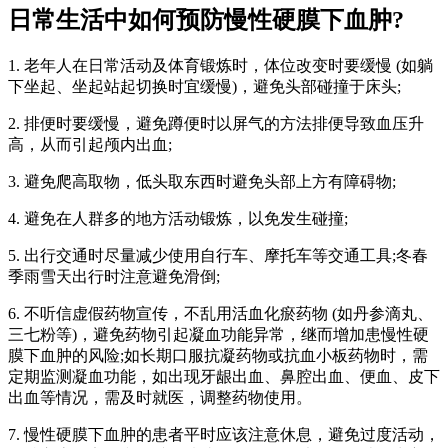
日常生活中如何预防慢性硬膜下血肿?
1. 老年人在日常活动及体育锻炼时，体位改变时要缓慢 (如躺
下坐起、坐起站起切换时宜缓慢)，避免头部碰撞于床头;
2. 排便时要缓慢，避免蹲便时以屏气的方法排便导致血压升
高，从而引起颅内出血;
3. 避免爬高取物，低头取东西时避免头部上方有障碍物;
4. 避免在人群多的地方活动锻炼，以免发生碰撞;
5. 出行交通时尽量减少使用自行车、摩托车等交通工具;冬春
季雨雪天出行时注意避免滑倒;
6. 不听信虚假药物宣传，不乱用活血化瘀药物 (如丹参滴丸、
三七粉等)，避免药物引起凝血功能异常，继而增加患慢性硬
膜下血肿的风险;如长期口服抗凝药物或抗血小板药物时，需
定期监测凝血功能，如出现牙龈出血、鼻腔出血、便血、皮下
出血等情况，需及时就医，调整药物使用。
7. 慢性硬膜下血肿的患者平时应该注意休息，避免过度活动，