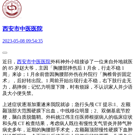
西安市中医医院
2023-05-08 09:54:35
近日，
西安市中医医院
外科神外小组接诊了一位来自外地就医
的 85 岁赵大爷，主因「胸腰部摔伤后 1 月余，行走不稳 1
周」来诊；1 月余前曾因胸腰部外伤在外院行「胸椎骨折固定
术」，后好转出院。1 周前开始出现行走不稳，右下肢行走无
力，易摔倒；记忆力明显下降，时有烦躁，不认识家人并少语
及大小便失禁。
上述症状逐渐加重遂来我院就诊；急行头颅 CT 提示:1、左额
颞顶部大范围硬膜下出血，中线移位明显；2、双侧基底节腔
梗，脑白质脱髓鞘。外科姚江伟主任医师根据病人的临床症状
和头颅 CT 检查结果，考虑病人既往有慢性支气管炎并肺气肿
病史多年，近期的胸腰部手术史，左额颞顶部慢性硬膜下血肿