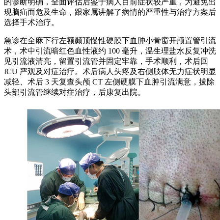
的诊断明确，全面评估后鉴于病人目前症状较严重，为避免出
现脑疝而危及生命，跟家属讲解了病情的严重性与治疗方案后
选择手术治疗。
急诊在全麻下行左额颞顶慢性硬膜下血肿小骨窗开颅置管引流
术，术中引流暗红色血性液约 100 毫升，温生理盐水反复冲洗
见引流液清亮，留置引流管并固定牢靠，手术顺利，术后回
ICU 严观及对症治疗。术后病人头疼及右侧肢体无力症状明显
减轻、术后 3 天复查头颅 CT 左侧硬膜下血肿引流满意，拔除
头部引流管继续对症治疗，后康复出院。