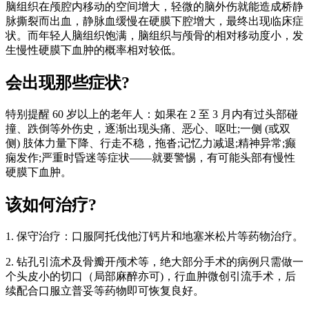
脑组织在颅腔内移动的空间增大，轻微的脑外伤就能造成桥静
脉撕裂而出血，静脉血缓慢在硬膜下腔增大，最终出现临床症
状。而年轻人脑组织饱满，脑组织与颅骨的相对移动度小，发
生慢性硬膜下血肿的概率相对较低。
会出现那些症状?
特别提醒 60 岁以上的老年人：如果在 2 至 3 月内有过头部碰
撞、跌倒等外伤史，逐渐出现头痛、恶心、呕吐;一侧 (或双
侧) 肢体力量下降、行走不稳，拖沓;记忆力减退;精神异常;癫
痫发作;严重时昏迷等症状——就要警惕，有可能头部有慢性
硬膜下血肿。
该如何治疗?
1. 保守治疗：口服阿托伐他汀钙片和地塞米松片等药物治疗。
2. 钻孔引流术及骨瓣开颅术等，绝大部分手术的病例只需做一
个头皮小的切口（局部麻醉亦可)，行血肿微创引流手术，后
续配合口服立普妥等药物即可恢复良好。