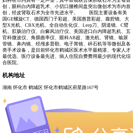
妇科在市内具有一定声望，其中双镜联合保胆取石术为全省首
创，眼科白内障超乳术、小切口腰椎间盘突出微创术为市内首
创，经皮肾取石术为全市先进水平。 医院主要设备有美
国GE螺旋CT、德国西门子彩超、美国惠普彩超、腹腔镜、大
型X光机、CBX光机、全自动生化仪、Leep刀、阴道镜、C臂
机、肛肠治疗仪、白癜风治疗仪、美国进口白内障超乳机、五
官科微波仪、角膜曲率仪、眼科AB超、激光机、肾镜、输尿
管镜、鼻内镜、经颅多普勒、电子胃镜、碎石机等等微创及各
类手术设备，是目前怀化市鹤城区医术水平最精湛、专家人才
最优选、医疗设备最先进、病人住院自费费用最少的现代化综
合医院。
机构地址
湖南 怀化市 鹤城区 怀化市鹤城区府星路167号