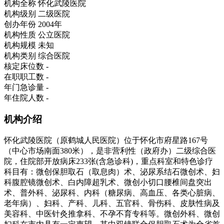
机构全称
怀化武陵医院
机构级别
二级医院
创办年份
2004年
机构性质
公立医院
机构规模
未知
机构类别
综合医院
核定床位数
-
在职职工数
-
年门急诊量
-
年住院人数
-
机构介绍
怀化武陵医院（原鹤城人民医院）位于怀化市府星路167号
（中心市场南面380米），是非营利性（政府办）二级综合医
院，住院部开放病床233张(含急诊科)，重点科室和特色诊疗
科目有：微创保胆取石（取息肉）术、泌尿系结石微创术、妇
科腹腔镜微创术、白内障超乳术、微创小切口腰椎间盘突出
术、普外科、泌尿科、内科（糖尿病、高血压、各类心脏病、
老年病）、妇科、产科、儿科、五官科、骨伤科、皮肤性病及
美容科、中医针灸推拿科、不孕不育专科等。微创外科、微创